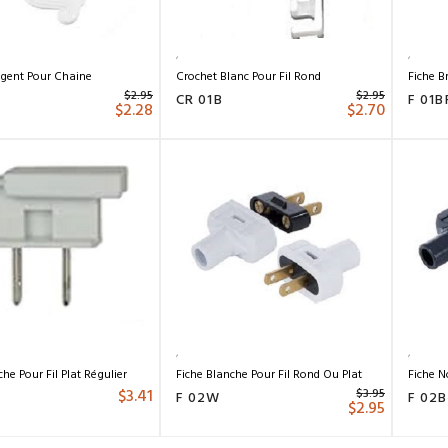
rgent Pour Chaine
Crochet Blanc Pour Fil Rond
Fiche B
$
2.95
$
2.95
R
CR 01B
F 01B
$
2.28
$
2.70
he Pour Fil Plat Régulier
Fiche Blanche Pour Fil Rond Ou Plat
Fiche N
$
3.41
$
3.95
F 02W
F 02B
$
2.95