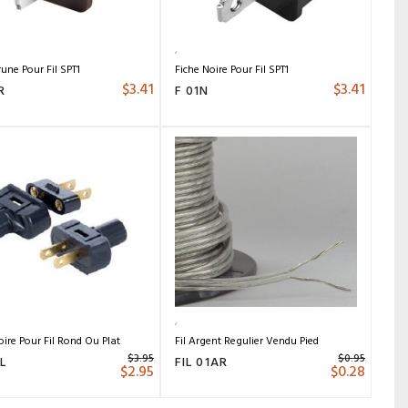
rune Pour Fil SPT1
Fiche Noire Pour Fil SPT1
$
3.41
$
3.41
R
F 01N
oire Pour Fil Rond Ou Plat
Fil Argent Regulier Vendu Pied
$
3.95
$
0.95
L
FIL 01AR
$
2.95
$
0.28