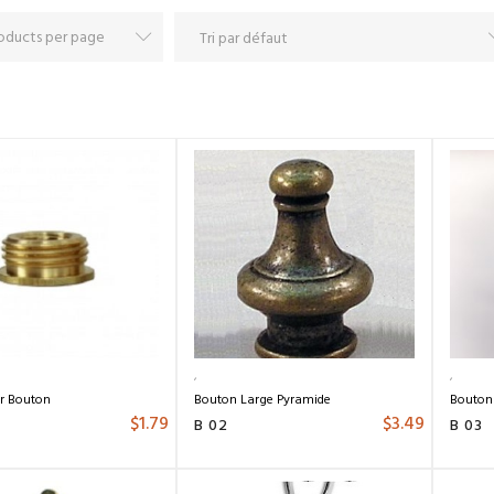
ur Bouton
Bouton Large Pyramide
Bouton
$
1.79
$
3.49
B 02
B 03