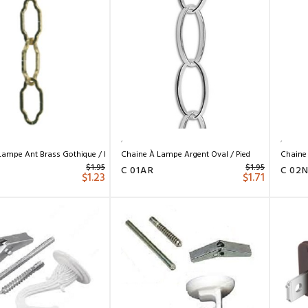
Lampe Ant Brass Gothique / Pied
Chaine À Lampe Argent Oval / Pied
Chaine 
$
1.95
$
1.95
R
C 01AR
C 02
$
1.23
$
1.71