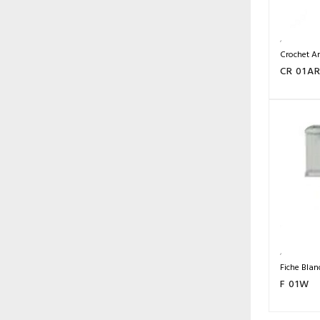
Crochet A
CR 01A
Fiche Blanc
F 01W