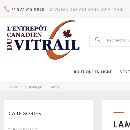
Skip
+1 877 918 0969
- DIVISION DES ARTISANS DU VITRAIL
to
content
Search
for:
BOUTIQUE EN LIGNE
VENT
Boutique
|
Boutique
|
Lampe
CATEGORIES
LA
* Glass Packs *