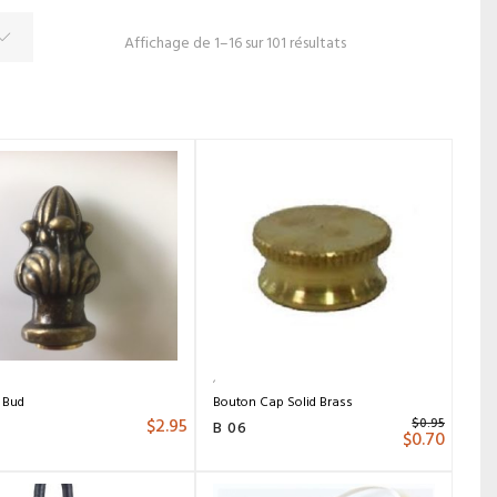
Affichage de 1–16 sur 101 résultats
 Bud
Bouton Cap Solid Brass
$
2.95
$
0.95
B 06
$
0.70