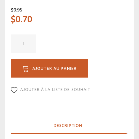
$
0.95
$
0.70
quantité
de
B
06
AJOUTER AU PANIER
AJOUTER À LA LISTE DE SOUHAIT
DESCRIPTION