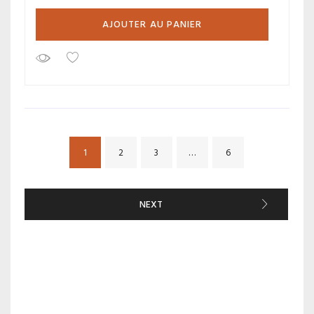
AJOUTER AU PANIER
1
2
3
…
6
NEXT