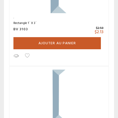
Rectangle 1¨ X 3¨
$
2.50
BV 3103
$
2.13
AJOUTER AU PANIER