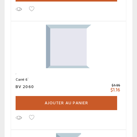
Carré 6¨
$
1.95
BV 2060
$
1.16
AJOUTER AU PANIER