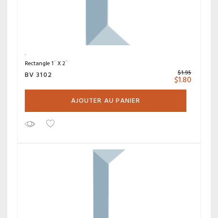
Rectangle 1¨ X 2¨
$
1.95
BV 3102
$
1.80
AJOUTER AU PANIER