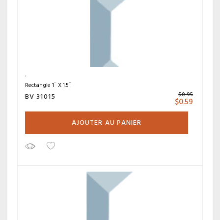
Rectangle 1¨ X 1.5¨
$
0.95
BV 31015
$
0.59
AJOUTER AU PANIER