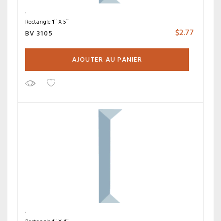
Rectangle 1¨ X 5¨
$
2.77
BV 3105
AJOUTER AU PANIER