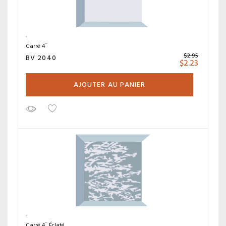
Carré 4¨
$
2.95
BV 2040
$
2.23
AJOUTER AU PANIER
Carré 4¨ Éclaté