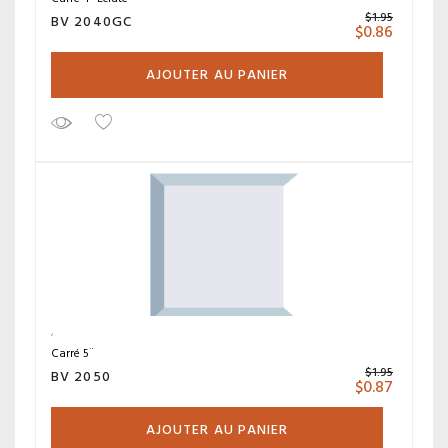
$
1.95
BV 2040GC
$
0.86
AJOUTER AU PANIER
Carré 5¨
$
1.95
BV 2050
$
0.87
AJOUTER AU PANIER