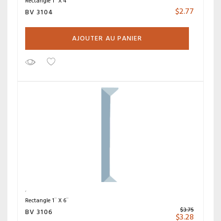
Rectangle 1¨ X 4¨
$
2.77
BV 3104
AJOUTER AU PANIER
Rectangle 1¨ X 6¨
$
3.75
BV 3106
$
3.28