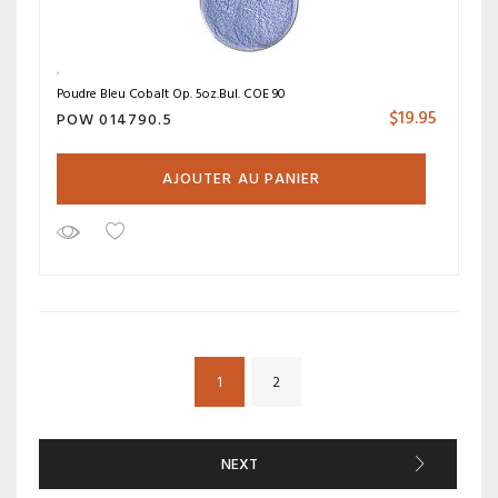
Poudre Bleu Cobalt Op. 5oz.Bul. COE 90
$
19.95
POW 014790.5
AJOUTER AU PANIER
1
2
NEXT