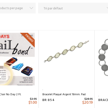
PROMO
Clair No Day 2 Ft.
Bracelet Plaqué Argent 18mm. Pad
$
3.95
$
24.95
BR 854
$
1.00
$
20.19