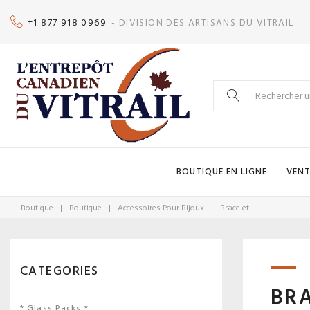
Skip
+1 877 918 0969
- DIVISION DES ARTISANS DU VITRAIL
to
content
Search
for:
BOUTIQUE EN LIGNE
VENT
Boutique
|
Boutique
|
Accessoires Pour Bijoux
|
Bracelet
CATEGORIES
BR
* Glass Packs *