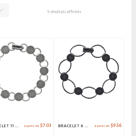
5 résultats affichés
$
7.03
$
9.56
BRACELET 11 PADS
BRACELET 6 PADS
à partir de
à partir de