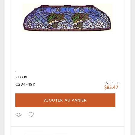
Bass KIT
$
106.95
C234-19K
$
85.47
AJOUTER AU PANIER