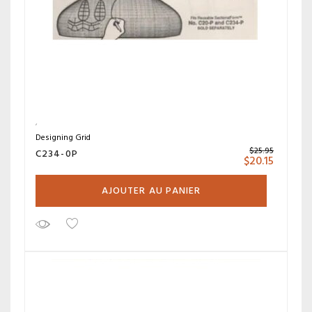
Designing Grid
$
25.95
C234-0P
$
20.15
AJOUTER AU PANIER