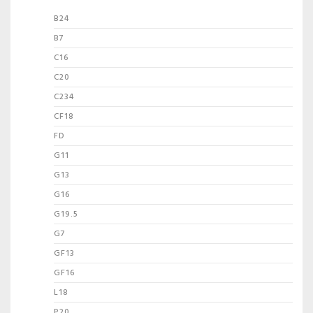
B24
B7
C16
C20
C234
CF18
FD
G11
G13
G16
G19.5
G7
GF13
GF16
L18
P20