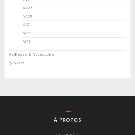
RC22
SC20
SC7
W10
W18
Veilleuse & Accessoire
Verre
À PROPOS