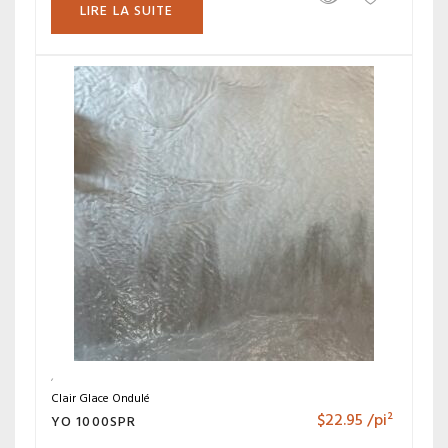
LIRE LA SUITE
Clair Glace Ondulé
$
22.95
/pi²
YO 1000SPR