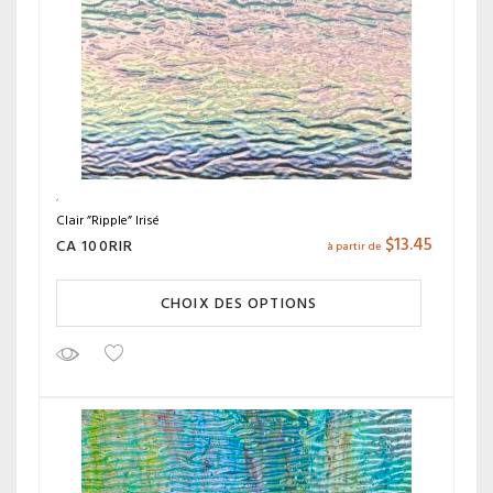
Clair ”Ripple” Irisé
$
13.45
CA 100RIR
à partir de
CHOIX DES OPTIONS