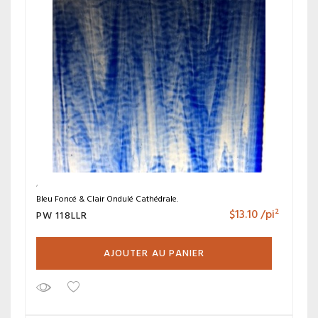
Bleu Foncé & Clair Ondulé Cathédrale.
$
13.10
/pi²
PW 118LLR
AJOUTER AU PANIER