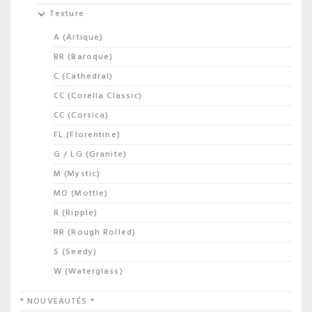
Texture
A (Artique)
BR (Baroque)
C (Cathedral)
CC (Corella Classic)
CC (Corsica)
FL (Florentine)
G / LG (Granite)
M (Mystic)
MO (Mottle)
R (Ripple)
RR (Rough Rolled)
S (Seedy)
W (Waterglass)
* NOUVEAUTÉS *