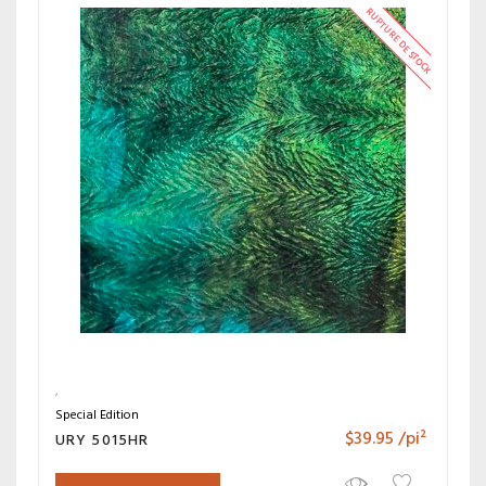
RUPTURE DE STOCK
Special Edition
$
39.95
/pi²
URY 5015HR