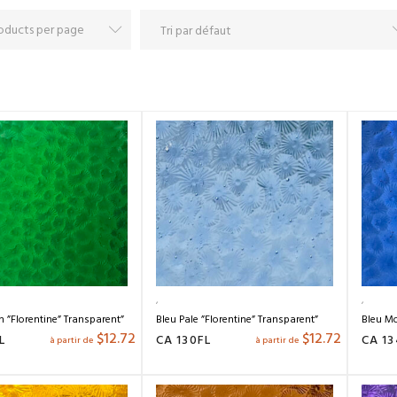
 ”Florentine” Transparent”
Bleu Pale ”Florentine” Transparent”
Bleu Mo
$
12.72
$
12.72
L
CA 130FL
CA 13
à partir de
à partir de