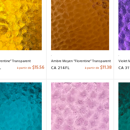
rentine” Transparent
Ambre Moyen ”Florentine” Transparent
Violet 
$
15.56
$
11.38
L
CA 214FL
CA 31
à partir de
à partir de