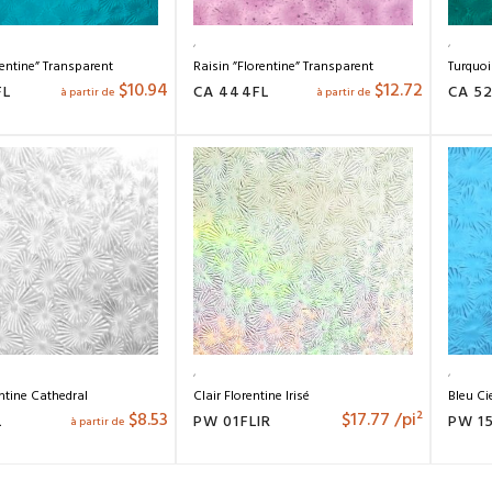
entine” Transparent
Raisin ”Florentine” Transparent
Turquoi
$
10.94
$
12.72
FL
CA 444FL
CA 5
à partir de
à partir de
entine Cathedral
Clair Florentine Irisé
Bleu Ci
$
8.53
$
17.77
/pi²
L
PW 01FLIR
PW 1
à partir de