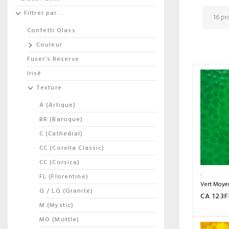
Filtrer par …
Confetti Glass
Couleur
Fuser’s Reserve
Irisé
Texture
A (Artique)
BR (Baroque)
C (Cathedral)
CC (Corella Classic)
CC (Corsica)
FL (Florentine)
Vert Moyen
G / LG (Granite)
CA 123F
M (Mystic)
MO (Mottle)