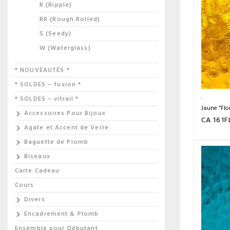
R (Ripple)
RR (Rough Rolled)
S (Seedy)
W (Waterglass)
* NOUVEAUTÉS *
* SOLDES – fusion *
* SOLDES – vitrail *
Jaune ”Flo
Accessoires Pour Bijoux
CA 161F
Agate et Accent de Verre
Baguette de Plomb
Biseaux
Carte Cadeau
Cours
Divers
Encadrement & Plomb
Ensemble pour Débutant