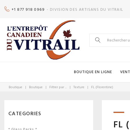
Skip
+1 877 918 0969
- DIVISION DES ARTISANS DU VITRAIL
to
content
Search
for:
BOUTIQUE EN LIGNE
VENT
Boutique
|
Boutique
|
Filtrer par ...
|
Texture
|
FL (Florentine)
CATEGORIES
FL 
* Glass Packs *