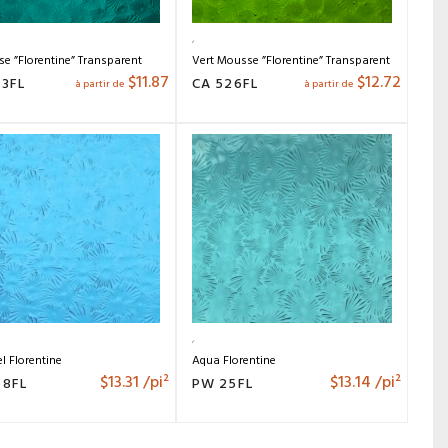
se ”Florentine” Transparent
Vert Mousse ”Florentine” Transparent
$
11.87
$
12.72
23FL
CA 526FL
à partir de
à partir de
el Florentine
Aqua Florentine
$
13.31
/pi²
$
13.14
/pi²
58FL
PW 25FL