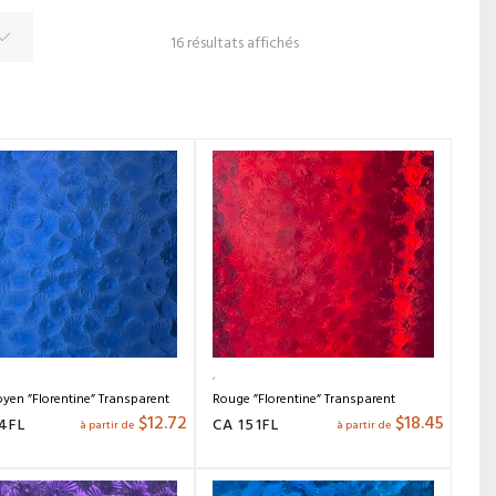
16 résultats affichés
yen ”Florentine” Transparent
Rouge ”Florentine” Transparent
$
12.72
$
18.45
4FL
CA 151FL
à partir de
à partir de