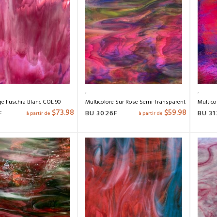
e Fuschia Blanc COE 90
Multicolore Sur Rose Semi-Transparent COE 90
Multico
$
73.98
$
59.98
F
BU 3026F
BU 31
à partir de
à partir de