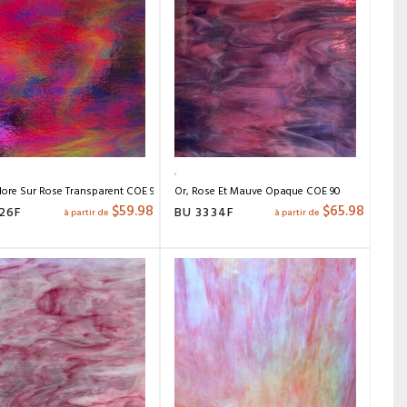
lore Sur Rose Transparent COE 90
Or, Rose Et Mauve Opaque COE 90
$
59.98
$
65.98
26F
BU 3334F
à partir de
à partir de