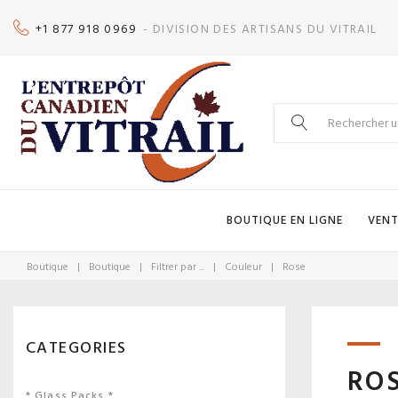
Skip
+1 877 918 0969
- DIVISION DES ARTISANS DU VITRAIL
to
content
Search
for:
BOUTIQUE EN LIGNE
VENT
Boutique
|
Boutique
|
Filtrer par ...
|
Couleur
|
Rose
CATEGORIES
RO
* Glass Packs *