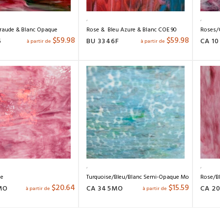
raude & Blanc Opaque
Rose & Bleu Azure & Blanc COE 90
Roses/C
$
59.98
$
59.98
5
BU 3346F
CA 10
à partir de
à partir de
le
Turquoise/Bleu/Blanc Semi-Opaque Mottle
Rose/B
$
20.64
$
15.59
MO
CA 345MO
CA 2
à partir de
à partir de