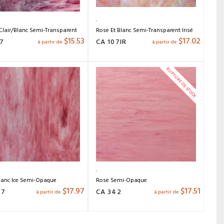
lair/Blanc Semi-Transparent
Rose Et Blanc Semi-Transparent Irisé
$
15.53
$
17.02
7
CA 107IR
à partir de
à partir de
RUPTURE DE STOCK
lanc Ice Semi-Opaque
Rose Semi-Opaque
$
17.97
$
17.51
07
CA 342
à partir de
à partir de