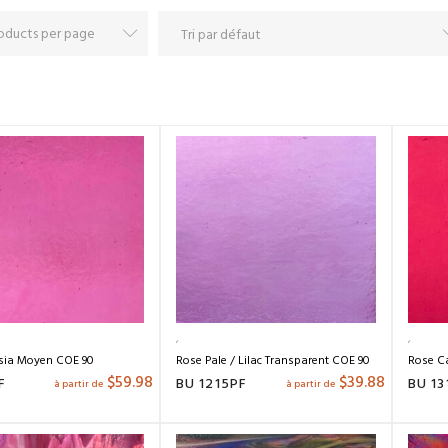
sia Moyen COE 90
Rose Pale / Lilac Transparent COE 90
Rose C
$
59.98
$
39.88
F
BU 1215PF
BU 13
à partir de
à partir de