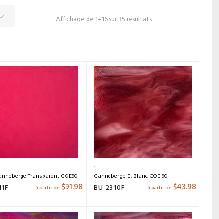
Affichage de 1–16 sur 35 résultats
anneberge Transparent COE90
Canneberge Et Blanc COE 90
$
91.98
$
43.98
11F
BU 2310F
à partir de
à partir de