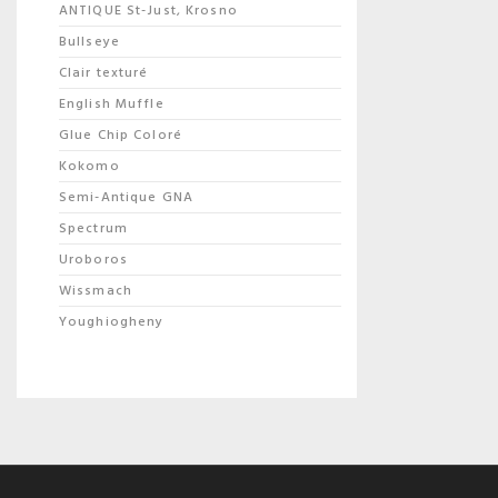
ANTIQUE St-Just, Krosno
Bullseye
Clair texturé
English Muffle
Glue Chip Coloré
Kokomo
Semi-Antique GNA
Spectrum
Uroboros
Wissmach
Youghiogheny