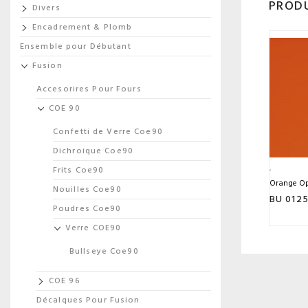
PRODU
Divers
Encadrement & Plomb
Ensemble pour Débutant
Fusion
Accesorires Pour Fours
COE 90
Confetti de Verre Coe90
Dichroique Coe90
Frits Coe90
Orange Opq
Nouilles Coe90
BU 012
Poudres Coe90
Verre COE90
Bullseye Coe90
COE 96
Décalques Pour Fusion