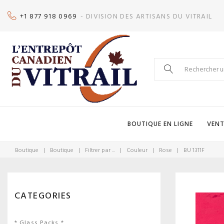
Skip
+1 877 918 0969
- DIVISION DES ARTISANS DU VITRAIL
to
content
Search
for:
BOUTIQUE EN LIGNE
VENT
Boutique
|
Boutique
|
Filtrer par ...
|
Couleur
|
Rose
|
BU 1311F
CATEGORIES
* Glass Packs *