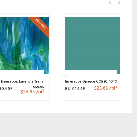
PROMO
, Emeraude, Lavendre Transparent, COE90 10″ X 11.5″
Emeraude Opaque COE 90, 10″ X 11.5″
$
25.63
/pi²
$
59.95
3045F
BU 0144F
$
24.95
/pi²