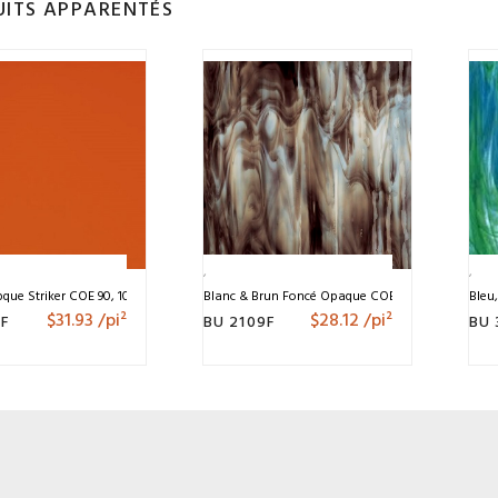
ITS APPARENTÉS
ue Striker COE 90, 10″ X 11.5″
Blanc & Brun Foncé Opaque COE 90, 10″ X 11.5″
Bleu
$
31.93
/pi²
$
28.12
/pi²
5F
BU 2109F
BU 