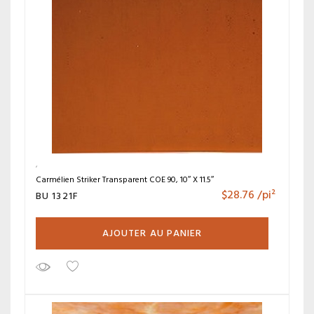
Carmélien Striker Transparent COE 90, 10″ X 11.5″
$
28.76
/pi²
BU 1321F
AJOUTER AU PANIER