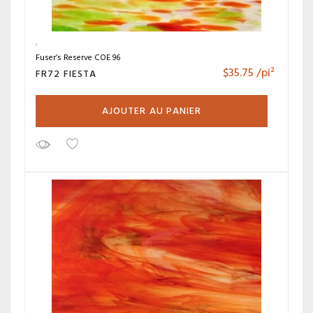
Fuser’s Reserve COE 96
$
35.75
/pi²
FR72 FIESTA
AJOUTER AU PANIER