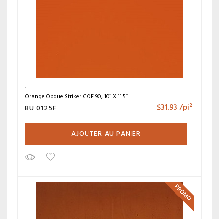
Orange Opque Striker COE 90, 10″ X 11.5″
$
31.93
/pi²
BU 0125F
AJOUTER AU PANIER
PROMO