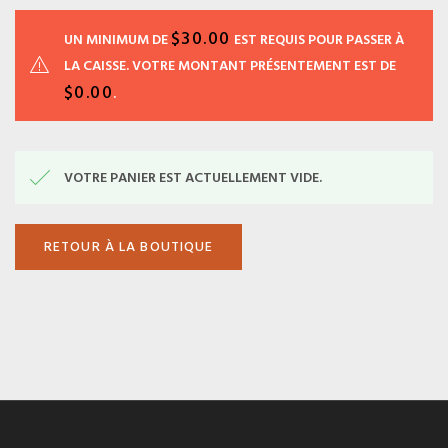
PANIER
$
30.00
UN MINIMUM DE
EST REQUIS POUR PASSER À
LA CAISSE. VOTRE MONTANT PRÉSENTEMENT EST DE
$
0.00
.
VOTRE PANIER EST ACTUELLEMENT VIDE.
RETOUR À LA BOUTIQUE