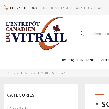
Skip
+1 877 918 0969
- DIVISION DES ARTISANS DU VITRAIL
to
content
Search
for:
BOUTIQUE EN LIGNE
VENT
Boutique
|
Boutique
|
* SOLDES - vitrail *
CATEGORIES
* S
* Glass Packs *