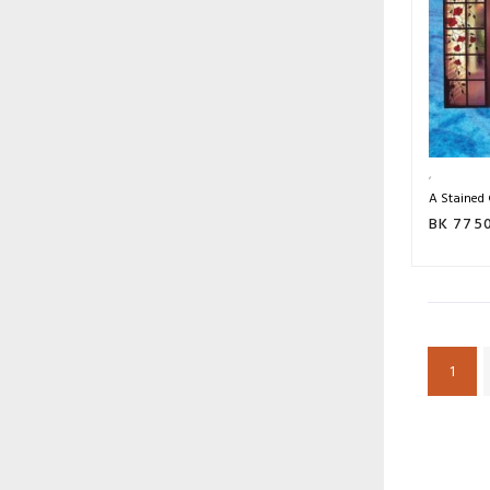
A Stained
BK 775
1