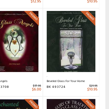
$
12.95
$
10.95
PROMO
PROMO
Angels
Beveled Glass For Your Home
$
17.95
$
21.95
93708
BK 493724
$
6.00
$
10.95
PROMO
PROMO