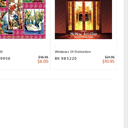
III
Windows Of Distinction
$
16.95
$
21.95
09956
BK 985220
$
6.00
$
10.95