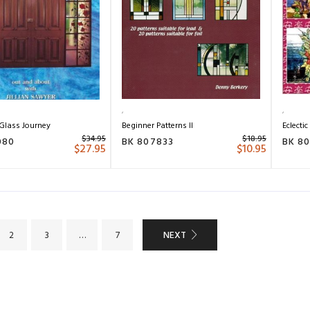
 Glass Journey
Beginner Patterns II
Eclectic 
$
34.95
$
18.95
080
BK 807833
BK 8
$
27.95
$
10.95
NEXT
2
3
…
7