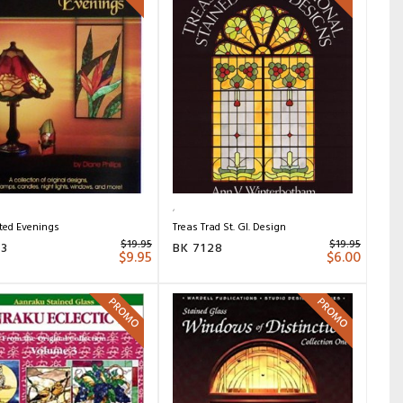
ted Evenings
Treas Trad St. Gl. Design
$
19.95
$
19.95
03
BK 7128
$
9.95
$
6.00
PROMO
PROMO