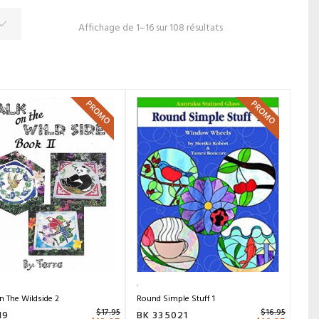
Affichage de 1–16 sur 108 résultats
PROMO
PROMO
 The Wildside 2
Round Simple Stuff 1
$
17.95
$
16.95
19
BK 335021