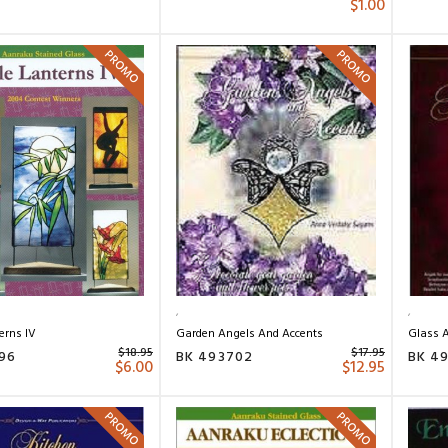
$
1.00
PROMO
PROMO
erns IV
Garden Angels And Accents
Glass 
$
18.95
$
17.95
196
BK 493702
BK 4
$
6.00
$
12.95
PROMO
PROMO