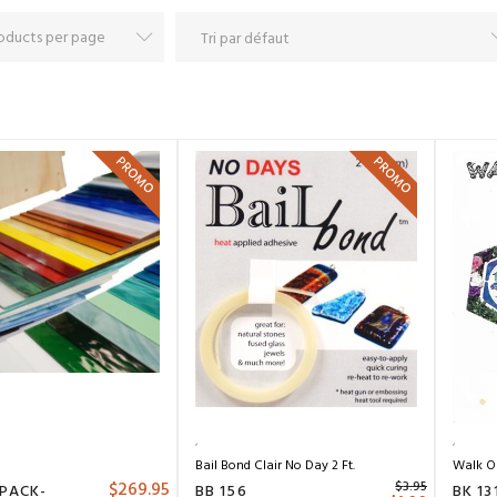
PROMO
PROMO
Bail Bond Clair No Day 2 Ft.
Walk On
$
269.95
$
3.95
 PACK-
BB 156
BK 13