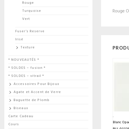
Rouge
Rouge Op
Turquoise
Vert
Fuser’s Reserve
Irisé
PRODU
Texture
* NOUVEAUTÉS *
* SOLDES – fusion *
* SOLDES – vitrail *
Accessoires Pour Bijoux
Agate et Accent de Verre
Baguette de Plomb
Biseaux
Carte Cadeau
Blanc Opaq
Cours
BU 0113