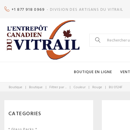
Skip
+1 877 918 0969
- DIVISION DES ARTISANS DU VITRAIL
to
content
Search
for:
BOUTIQUE EN LIGNE
VENT
Boutique
|
Boutique
|
Filtrer par ...
|
Couleur
|
Rouge
|
BU 0124F
CATEGORIES
* Glass Packs *