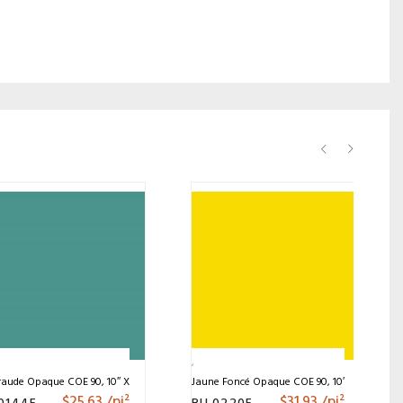
aude Opaque COE 90, 10″ X 11.5″
Jaune Foncé Opaque COE 90, 10″ X 11.5″
$
25.63
/pi²
$
31.93
/pi²
0144F
BU 0220F