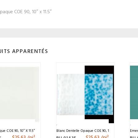
aque COE 90, 10″ x 11.5″
ITS APPARENTÉS
ue COE 90, 10″ X 11.5″
Blanc Dentelle Opaque COE 90, 10″ X 11.5″
Emer
$
25.63
/pi²
$
25.63
/pi²
F
BU 0143F
BU 