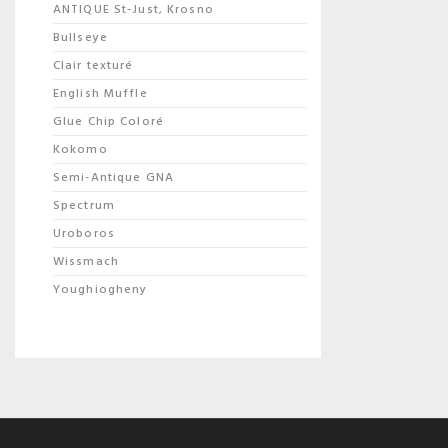
ANTIQUE St-Just, Krosno
Bullseye
Clair texturé
English Muffle
Glue Chip Coloré
Kokomo
Semi-Antique GNA
Spectrum
Uroboros
Wissmach
Youghiogheny