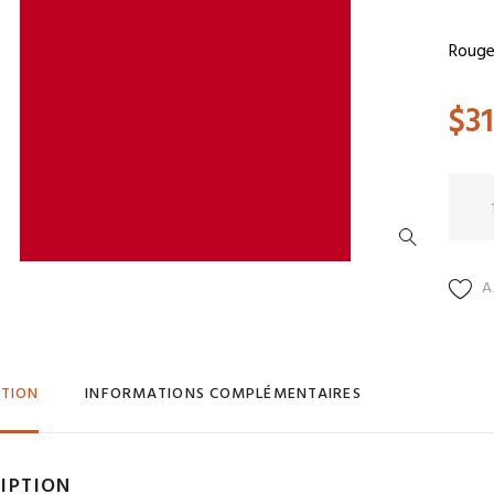
Rouge
$
31
quant
de
BU
0124F
A
PTION
INFORMATIONS COMPLÉMENTAIRES
IPTION