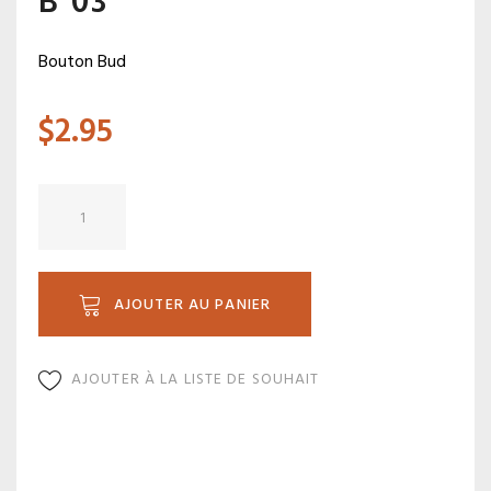
B 03
Bouton Bud
$
2.95
quantité
de
B
03
AJOUTER AU PANIER
AJOUTER À LA LISTE DE SOUHAIT