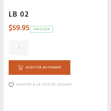
LB 02
$
59.95
1 EN STOCK
quantité
de
LB
02
AJOUTER AU PANIER
AJOUTER À LA LISTE DE SOUHAIT