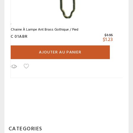
Chaine À Lampe Ant Brass Gothique / Pied
$
1.95
C 01ABR
$
1.23
AJOUTER AU PANIER
CATEGORIES