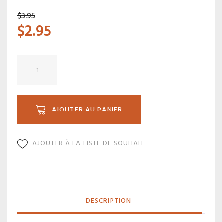
$
3.95
$
2.95
quantité
de
F
02BL
AJOUTER AU PANIER
AJOUTER À LA LISTE DE SOUHAIT
DESCRIPTION