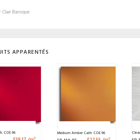
r Clair Baroque
ITS APPARENTÉS
h. COE 96
Clea
Medium Ambre Cath. COE 96
$
39.17
/pi²
$
27.55
/pi²
SP 