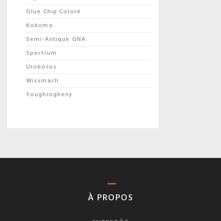
Glue Chip Coloré
Kokomo
Semi-Antique GNA
Spectrum
Uroboros
Wissmach
Youghiogheny
À PROPOS