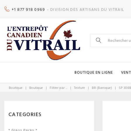
Skip
+1 877 918 0969
- DIVISION DES ARTISANS DU VITRAIL
to
content
Search
for:
BOUTIQUE EN LIGNE
VENT
Boutique
|
Boutique
|
Filtrer par ...
|
Texture
|
BR (Baroque)
|
SP 308
CATEGORIES
* Glass Packs *