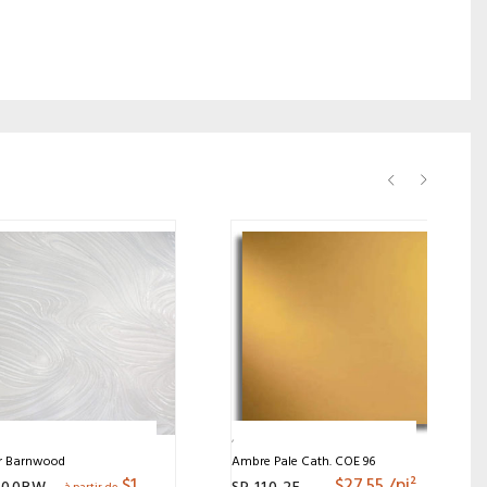
r Barnwood
Ambre Pale Cath. COE 96
$
11.97
$
27.55
/pi²
100BW
SP 110.2F