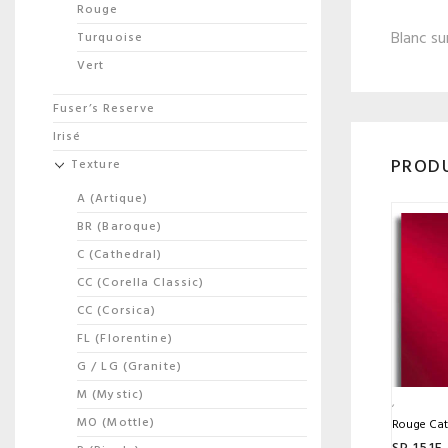
Rouge
Blanc su
Turquoise
Vert
Fuser’s Reserve
Irisé
PRODU
Texture
A (Artique)
BR (Baroque)
C (Cathedral)
CC (Corella Classic)
CC (Corsica)
FL (Florentine)
G / LG (Granite)
M (Mystic)
MO (Mottle)
Rouge Cat
SP 151F