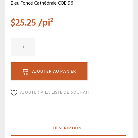
Bleu Foncé Cathédrale COE 96
$
25.25
/pi²
quantité
de
SP
136F
AJOUTER AU PANIER
AJOUTER À LA LISTE DE SOUHAIT
DESCRIPTION