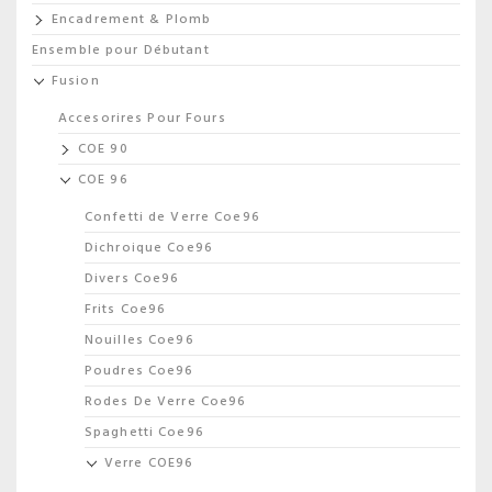
Encadrement & Plomb
Ensemble pour Débutant
Fusion
Accesorires Pour Fours
COE 90
COE 96
Confetti de Verre Coe96
Dichroique Coe96
Divers Coe96
Frits Coe96
Nouilles Coe96
Poudres Coe96
Rodes De Verre Coe96
Spaghetti Coe96
Verre COE96