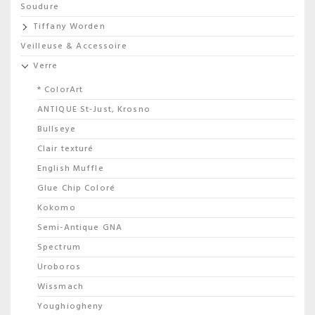
Soudure
Tiffany Worden
Veilleuse & Accessoire
Verre
* ColorArt
ANTIQUE St-Just, Krosno
Bullseye
Clair texturé
English Muffle
Glue Chip Coloré
Kokomo
Semi-Antique GNA
Spectrum
Uroboros
Wissmach
Youghiogheny