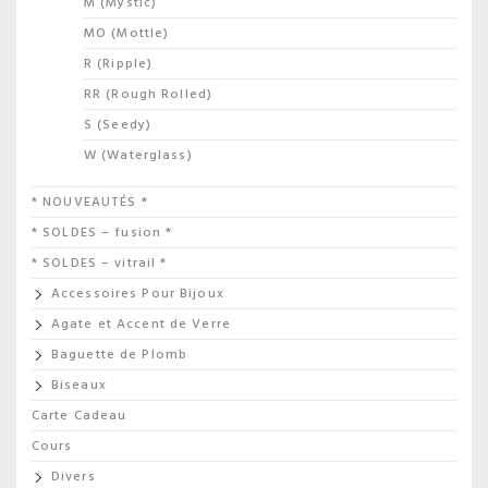
M (Mystic)
MO (Mottle)
R (Ripple)
RR (Rough Rolled)
S (Seedy)
W (Waterglass)
* NOUVEAUTÉS *
* SOLDES – fusion *
* SOLDES – vitrail *
Accessoires Pour Bijoux
Agate et Accent de Verre
Baguette de Plomb
Biseaux
Carte Cadeau
Cours
Divers