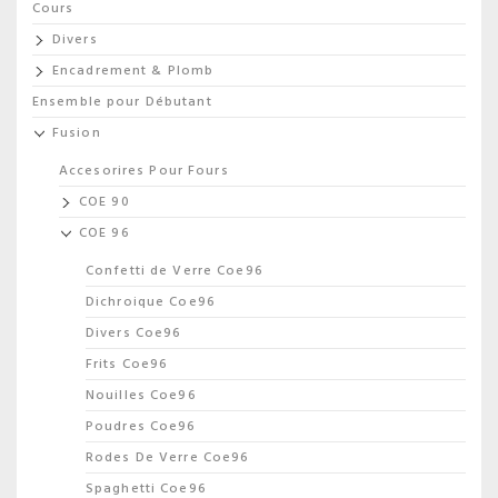
Cours
Divers
Encadrement & Plomb
Ensemble pour Débutant
Fusion
Accesorires Pour Fours
COE 90
COE 96
Confetti de Verre Coe96
Dichroique Coe96
Divers Coe96
Frits Coe96
Nouilles Coe96
Poudres Coe96
Rodes De Verre Coe96
Spaghetti Coe96