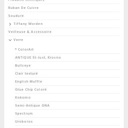
Ruban De Cuivre
Soudure
Tiffany Worden
Veilleuse & Accessoire
Verre
* ColorArt
ANTIQUE St-Just, Krosno
Bullseye
Clair texturé
English Muffle
Glue Chip Coloré
Kokomo
Semi-Antique GNA
Spectrum
Uroboros