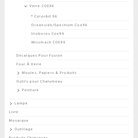
Verre COE96
* ColorArt 96
Oceanside/Spectrum Coe96
Uroboros Coe96
Wissmach COE96
Décalques Pour Fusion
Four À Verre
Moules, Papiers & Produits
Outils pour Chalumeau
Peinture
Lampe
Livre
Mosaique
Outillage
Produits Chimiques