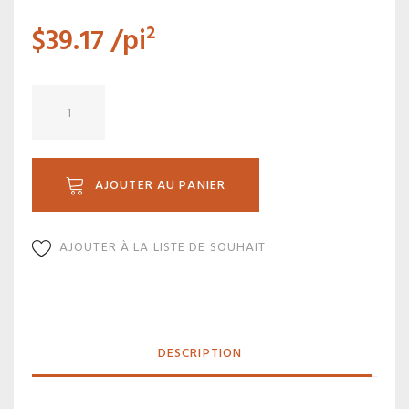
$
39.17
/pi²
quantité
de
SP
151F
AJOUTER AU PANIER
AJOUTER À LA LISTE DE SOUHAIT
DESCRIPTION