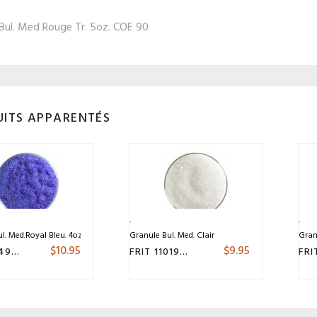
Bul. Med Rouge Tr. 5oz. COE 90
ITS APPARENTÉS
l. Med.Royal Bleu. 4oz. COE 90
Granule Bul. Med. Clair
Gran
$
10.95
$
9.95
FRIT 111490.4
FRIT 110190.4