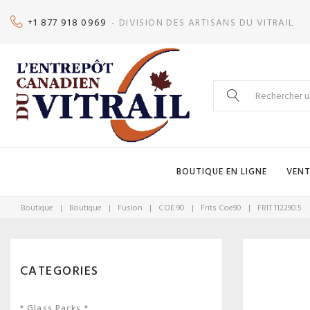
Skip
+1 877 918 0969
- DIVISION DES ARTISANS DU VITRAIL
to
content
Search
for:
BOUTIQUE EN LIGNE
VENT
Boutique
|
Boutique
|
Fusion
|
COE 90
|
Frits Coe90
|
FRIT 112290.5
CATEGORIES
* Glass Packs *