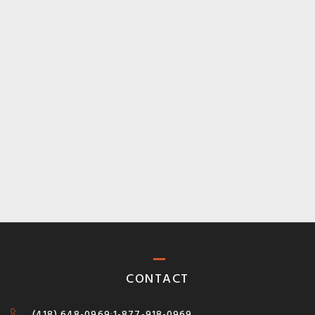
CONTACT
(418) 648-0969
:
1-877-918-0969