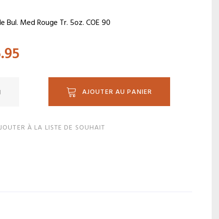
le Bul. Med Rouge Tr. 5oz. COE 90
6.95
ité
AJOUTER AU PANIER
0.5
JOUTER À LA LISTE DE SOUHAIT