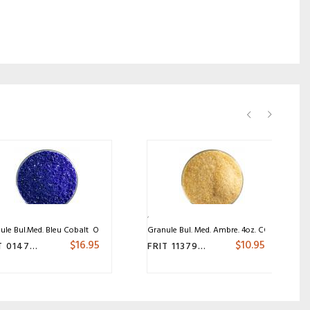
ule Bul.Med. Bleu Cobalt Op. 5oz. COE 90
Granule Bul. Med. Ambre. 4oz. COE 90
$
16.95
$
10.95
FRIT 014790.5
FRIT 113790.4