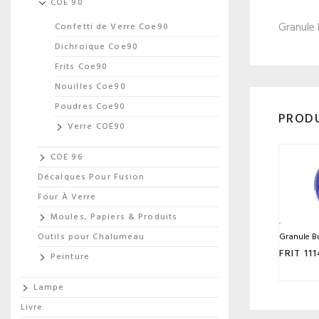
COE 90
Granule 
Confetti de Verre Coe90
Dichroique Coe90
Frits Coe90
Nouilles Coe90
Poudres Coe90
PRODU
Verre COE90
COE 96
Décalques Pour Fusion
Four À Verre
Moules, Papiers & Produits
Granule Bu
Outils pour Chalumeau
Peinture
Lampe
Livre