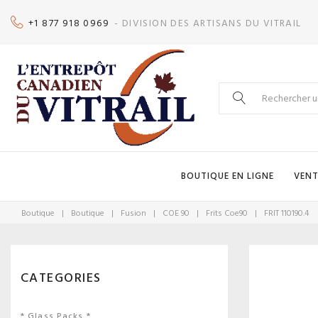
Skip
+1 877 918 0969
- DIVISION DES ARTISANS DU VITRAIL
to
content
Search
for:
BOUTIQUE EN LIGNE
VENT
Boutique
|
Boutique
|
Fusion
|
COE 90
|
Frits Coe90
|
FRIT 110190.4
CATEGORIES
* Glass Packs *