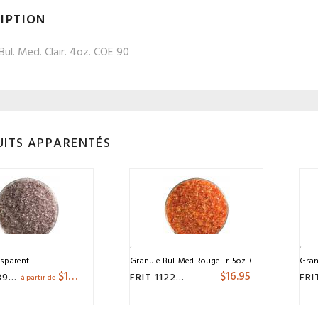
IPTION
Bul. Med. Clair. 4oz. COE 90
ITS APPARENTÉS
nsparent
Granule Bul. Med Rouge Tr. 5oz. COE 90
Gran
$
11.95
$
16.95
FRIT 143990
FRIT 112290.5
à partir de