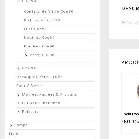
COE 90
DESCR
Confetti de Verre Coe90
Dichroique Coe90
Granule 
Frits Coe90
Nouilles Coe90
Poudres Coe90
Verre COE90
PRODU
COE 96
Décalques Pour Fusion
Four À Verre
Moules, Papiers & Produits
Outils pour Chalumeau
Peinture
Khaki Tra
Lampe
Livre