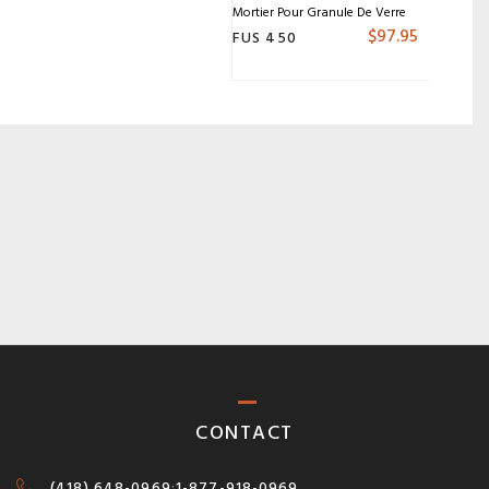
Mortier Pour Granule De Verre
$
97.95
FUS 450
CONTACT
(418) 648-0969
:
1-877-918-0969