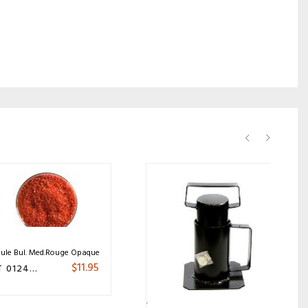
ule Bul. Med.Rouge Opaque
$
11.95
FRIT 012490.4