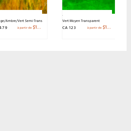
ge/Ambre/Vert Semi-Transparent
Vert Moyen Transparent
$
15.20
$
11.23
479
CA 123
à partir de
à partir de