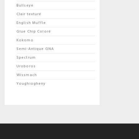
Bullseye
Clair texturé
English Muffle
Glue Chip Coloré
Kokomo
Semi-Antique GNA
Spectrum
Uroboros
Wissmach
Youghiogheny