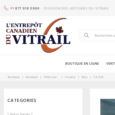
Skip
+1 877 918 0969
- DIVISION DES ARTISANS DU VITRAIL
to
content
Search
for:
BOUTIQUE EN LIGNE
VENT
Boutique
|
Boutique
|
Filtrer par ...
|
Couleur
|
Bleu
|
CA 838
CATEGORIES
* Glass Packs *