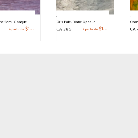
anc Semi-Opaque
Gris Pale, Blanc Opaque
Oran
$
12.24
$
11.06
CA 385
CA 
à partir de
à partir de