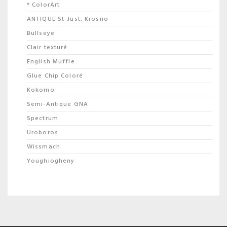
* ColorArt
ANTIQUE St-Just, Krosno
Bullseye
Clair texturé
English Muffle
Glue Chip Coloré
Kokomo
Semi-Antique GNA
Spectrum
Uroboros
Wissmach
Youghiogheny