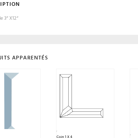
IPTION
e 3“ X12“
ITS APPARENTÉS
Coin 1 X 4