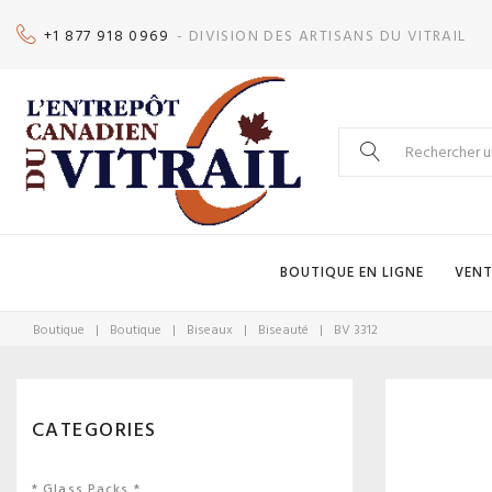
Skip
+1 877 918 0969
- DIVISION DES ARTISANS DU VITRAIL
to
content
Search
for:
BOUTIQUE EN LIGNE
VENT
Boutique
|
Boutique
|
Biseaux
|
Biseauté
|
BV 3312
CATEGORIES
* Glass Packs *