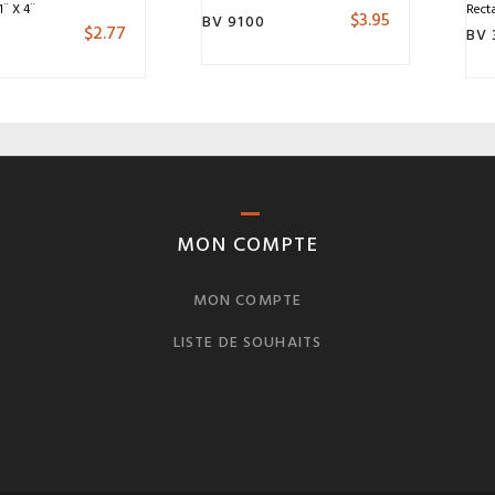
1¨ X 4¨
Recta
$
3.95
BV 9100
$
2.77
4
BV 
MON COMPTE
MON COMPTE
LISTE DE SOUHAITS