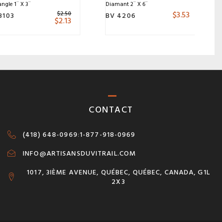
ngle 1¨ X 3¨
Diamant 2¨ X 6¨
$
3.53
$
2.50
3103
BV 4206
$
2.13
CONTACT
(418) 648-0969
:
1-877-918-0969
INFO@ARTISANSDUVITRAIL.COM
1017, 3IÈME AVENUE, QUÉBEC, QUÉBEC, CANADA, G1L
2X3