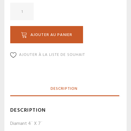
quantité
de
BV
4407
AJOUTER AU PANIER
AJOUTER À LA LISTE DE SOUHAIT
DESCRIPTION
DESCRIPTION
Diamant 4¨ X 7¨