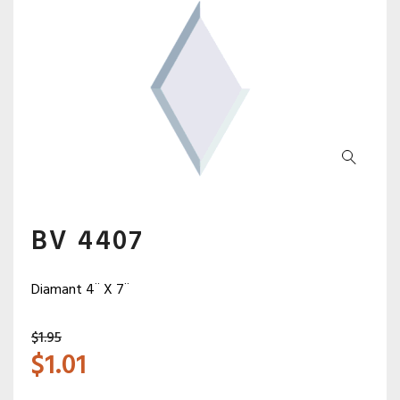
BV 4407
Diamant 4¨ X 7¨
$
1.95
$
1.01