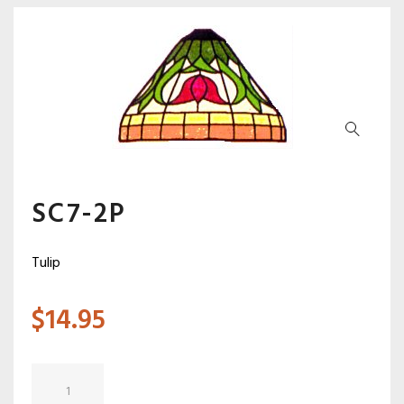
SC7-2P
Tulip
$
14.95
quantité
de