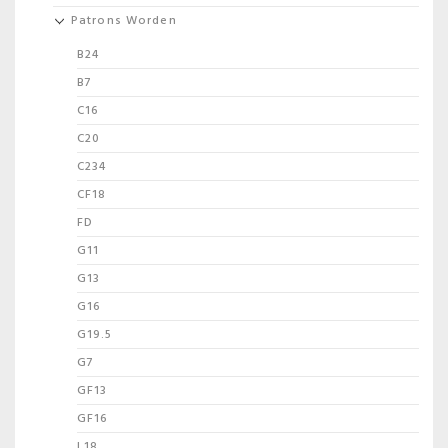
Patrons Worden
B24
B7
C16
C20
C234
CF18
FD
G11
G13
G16
G19.5
G7
GF13
GF16
L18