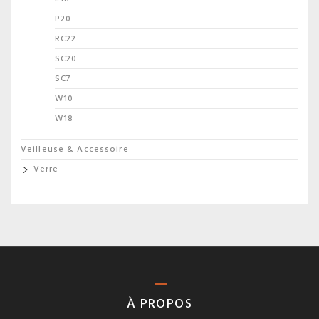
P20
RC22
SC20
SC7
W10
W18
Veilleuse & Accessoire
Verre
À PROPOS