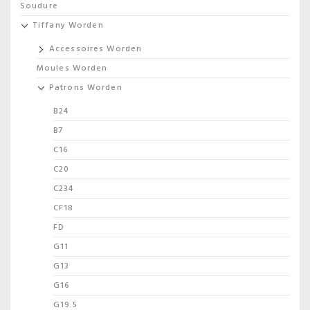
Soudure
Tiffany Worden
Accessoires Worden
Moules Worden
Patrons Worden
B24
B7
C16
C20
C234
CF18
FD
G11
G13
G16
G19.5