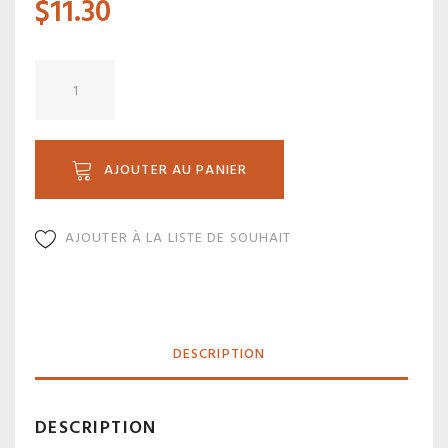
$
11.30
quantité
de
SC7-
0P
AJOUTER AU PANIER
AJOUTER À LA LISTE DE SOUHAIT
DESCRIPTION
DESCRIPTION