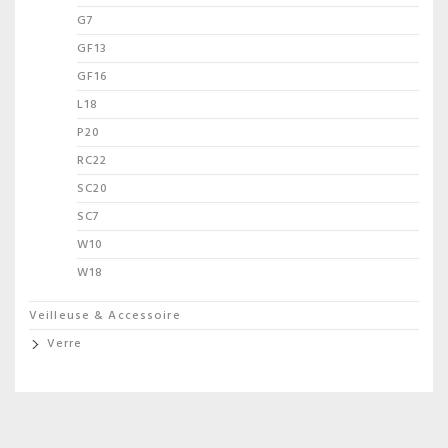
G7
GF13
GF16
L18
P20
RC22
SC20
SC7
W10
W18
Veilleuse & Accessoire
Verre