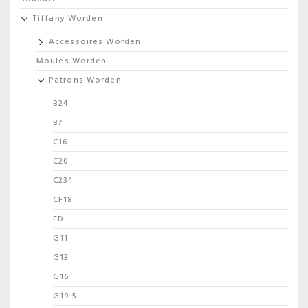
Tiffany Worden
Accessoires Worden
Moules Worden
Patrons Worden
B24
B7
C16
C20
C234
CF18
FD
G11
G13
G16
G19.5