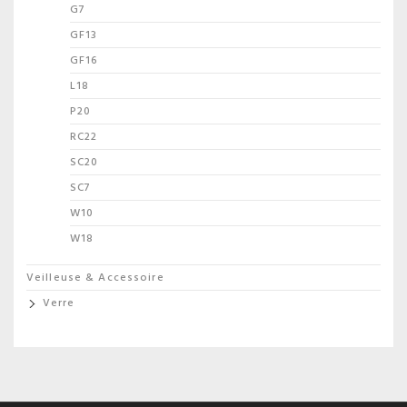
G7
GF13
GF16
L18
P20
RC22
SC20
SC7
W10
W18
Veilleuse & Accessoire
Verre