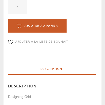
quantité
de
G19.5-
0P
AJOUTER AU PANIER
AJOUTER À LA LISTE DE SOUHAIT
DESCRIPTION
DESCRIPTION
Designing Grid