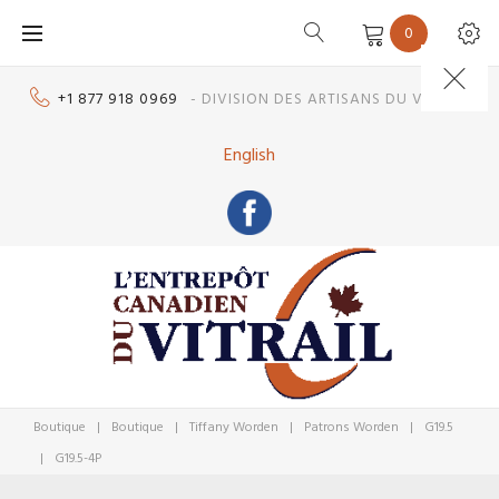
Skip
0
to
content
+1 877 918 0969
- DIVISION DES ARTISANS DU VITRAIL
English
Boutique
|
Boutique
|
Tiffany Worden
|
Patrons Worden
|
G19.5
|
G19.5-4P