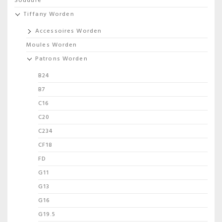
Soudure
Tiffany Worden
Accessoires Worden
Moules Worden
Patrons Worden
B24
B7
C16
C20
C234
CF18
FD
G11
G13
G16
G19.5