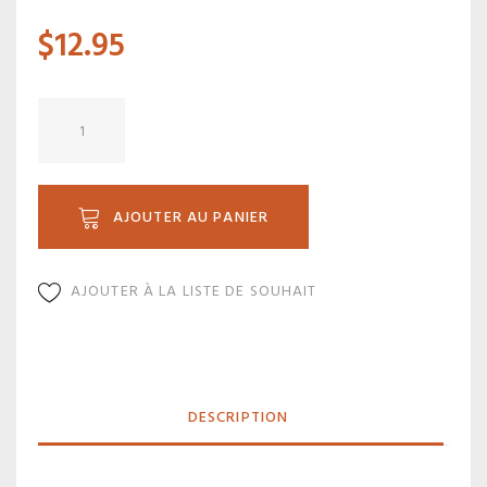
$
12.95
quantité
de
TL
5532R
AJOUTER AU PANIER
AJOUTER À LA LISTE DE SOUHAIT
DESCRIPTION