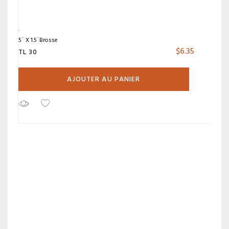
5¨ X 1.5¨Brosse
$
6.35
TL 30
AJOUTER AU PANIER