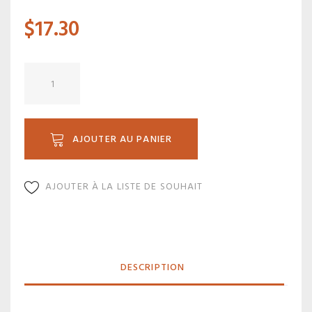
$
17.30
quantité
de
TL
17
AJOUTER AU PANIER
AJOUTER À LA LISTE DE SOUHAIT
DESCRIPTION