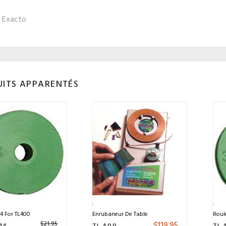
 Exacto
ITS APPARENTÉS
/4 For TL400
Enrubaneur De Table
Roul
$
119.95
$
21.95
14
TL 400
TL 