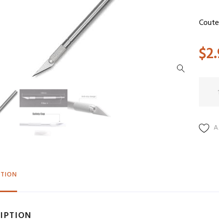
Coute
$
2
quant
de
TL
01
A
PTION
IPTION