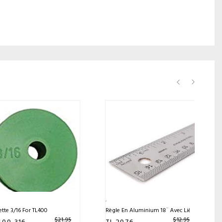
ette 3/16 For TL400
Règle En Aluminium 18¨ Avec Liège
$
21.95
$
12.95
400-316
TL 2076