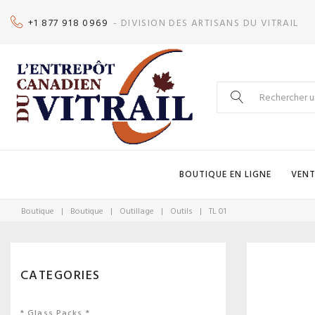
Skip
+1 877 918 0969
- DIVISION DES ARTISANS DU VITRAIL
to
content
Search
for:
BOUTIQUE EN LIGNE
VENT
Boutique
|
Boutique
|
Outillage
|
Outils
|
TL 01
CATEGORIES
* Glass Packs *