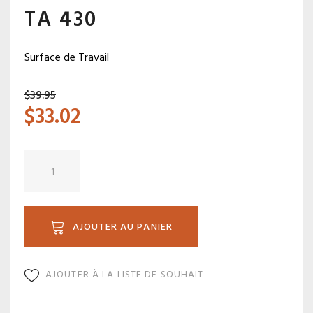
TA 430
Surface de Travail
$
39.95
$
33.02
quantité
de
TA
430
AJOUTER AU PANIER
AJOUTER À LA LISTE DE SOUHAIT