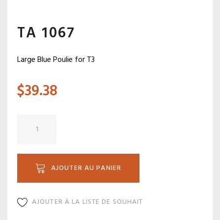
TA 1067
Large Blue Poulie for T3
$
39.38
quantité
de
TA
1067
AJOUTER AU PANIER
AJOUTER À LA LISTE DE SOUHAIT