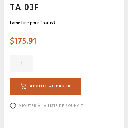
TA 03F
Lame Fine pour Taurus3
$
175.91
quantité
de
TA
03F
AJOUTER AU PANIER
AJOUTER À LA LISTE DE SOUHAIT