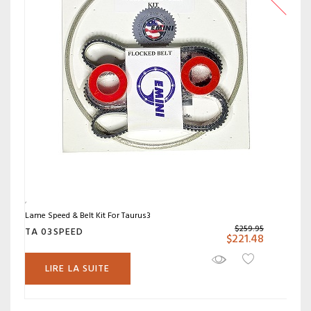
Lame Speed & Belt Kit For Taurus3
$
259.95
TA 03SPEED
$
221.48
LIRE LA SUITE