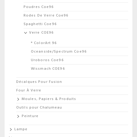
Poudres Coe96
Rodes De Verre Coe96
Spaghetti Coe96
Verre COE96
* ColorArt 96
Oceanside/Spectrum Coe96
Uroboros Coe96
Wissmach COE96
Décalques Pour Fusion
Four À Verre
Moules, Papiers & Produits
Outils pour Chalumeau
Peinture
Lampe