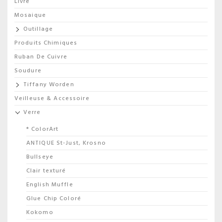
Livre
Mosaique
Outillage
Produits Chimiques
Ruban De Cuivre
Soudure
Tiffany Worden
Veilleuse & Accessoire
Verre
* ColorArt
ANTIQUE St-Just, Krosno
Bullseye
Clair texturé
English Muffle
Glue Chip Coloré
Kokomo