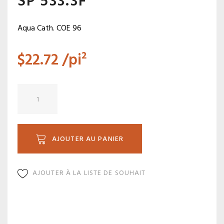
SP 533.3F
Aqua Cath. COE 96
$
22.72
/pi²
quantité
de
SP
533.3F
AJOUTER AU PANIER
AJOUTER À LA LISTE DE SOUHAIT