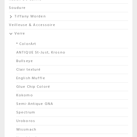
Soudure
Tiffany Worden
Veilleuse & Accessoire
Verre
* ColorArt
ANTIQUE St-Just, Krosno
Bullseye
Clair texturé
English Muffle
Glue Chip Coloré
Kokomo
Semi-Antique GNA
Spectrum
Uroboros
Wissmach