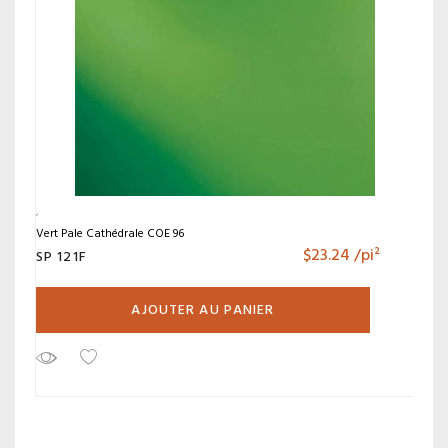
Vert Pale Cathédrale COE 96
$
23.24
/pi²
SP 121F
AJOUTER AU PANIER