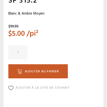
SP 315.2
Blanc & Ambre Moyen
$
10.95
$
5.00
/pi²
quantité
de
SP
315.2
AJOUTER AU PANIER
AJOUTER À LA LISTE DE SOUHAIT