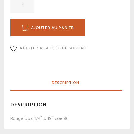
de
RO
2502
AJOUTER AU PANIER
AJOUTER À LA LISTE DE SOUHAIT
DESCRIPTION
DESCRIPTION
Rouge Opal 1/4¨ x 19¨ coe 96