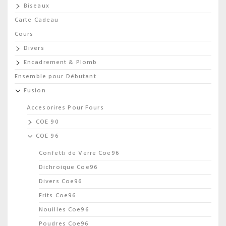
Biseaux
Carte Cadeau
Cours
Divers
Encadrement & Plomb
Ensemble pour Débutant
Fusion
Accesorires Pour Fours
COE 90
COE 96
Confetti de Verre Coe96
Dichroique Coe96
Divers Coe96
Frits Coe96
Nouilles Coe96
Poudres Coe96