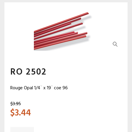
RO 2502
Rouge Opal 1/4¨ x 19¨ coe 96
$
3.95
$
3.44
quantité