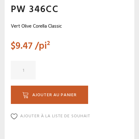
PW 346CC
Vert Olive Corella Classic
$
9.47
/pi²
quantité
de
PW
346CC
AJOUTER AU PANIER
AJOUTER À LA LISTE DE SOUHAIT