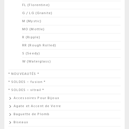
FL (Florentine)
G / LG (Granite)
M (Mystic)
MO (Mottle)
R (Ripple)
RR (Rough Rolled)
S (Seedy)
W (Waterglass)
* NOUVEAUTÉS *
* SOLDES – fusion *
* SOLDES – vitrail *
Accessoires Pour Bijoux
Agate et Accent de Verre
Baguette de Plomb
Biseaux