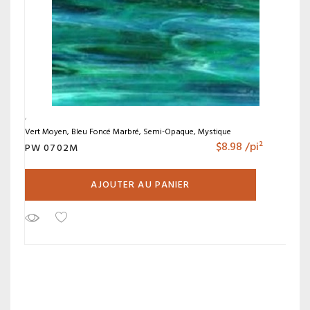
Vert Moyen, Bleu Foncé Marbré, Semi-Opaque, Mystique
$
8.98
/pi²
PW 0702M
AJOUTER AU PANIER