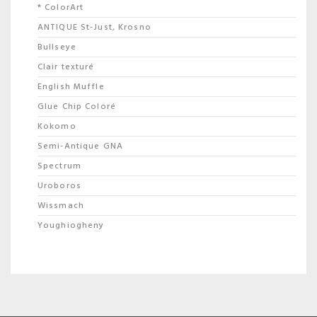
* ColorArt
ANTIQUE St-Just, Krosno
Bullseye
Clair texturé
English Muffle
Glue Chip Coloré
Kokomo
Semi-Antique GNA
Spectrum
Uroboros
Wissmach
Youghiogheny