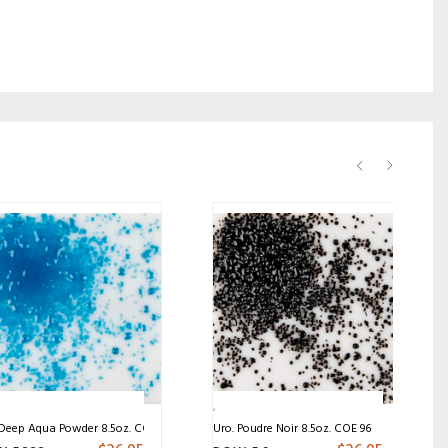
 Deep Aqua Powder 8.5oz. COE 96
Uro. Poudre Noir 8.5oz. COE 96