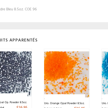
dre Bleu 8.5oz. COE 96
ITS APPARENTÉS
oal Op. Powder 8.5oz. COE 96
Uro. Orange Opal Powder 8.5oz. COE 96
Uro.
$
26.95
806