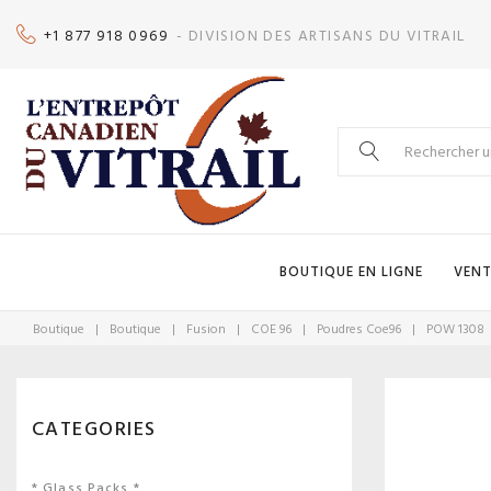
Skip
+1 877 918 0969
- DIVISION DES ARTISANS DU VITRAIL
to
content
Search
for:
BOUTIQUE EN LIGNE
VENT
Boutique
|
Boutique
|
Fusion
|
COE 96
|
Poudres Coe96
|
POW 1308
CATEGORIES
* Glass Packs *