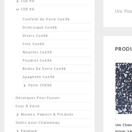
COE 90
COE 96
Uro. Pou
Confetti de Verre Coe96
Dichroique Coe96
Divers Coe96
Frits Coe96
PRODU
Nouilles Coe96
Poudres Coe96
Rodes De Verre Coe96
Spaghetti Coe96
Verre COE96
Décalques Pour Fusion
Four À Verre
Moules, Papiers & Produits
Outils pour Chalumeau
Uro. Charc
Peinture
POW 2