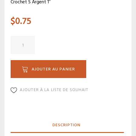
Crochet S Argent 1″
$
0.75
quantité
de
MS
SL
AJOUTER AU PANIER
AJOUTER À LA LISTE DE SOUHAIT
DESCRIPTION