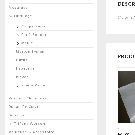
DESCR
Mosaique
Outillage
Crayon 
Coupe Verre
Fer à Souder
Meule
Morton System
PRODU
Outils
Papeterie
Pinces
Scie à Verre
Produits Chimiques
Ruban De Cuivre
Soudure
Tiffany Worden
Veilleuse & Accessoire
Rouleau D