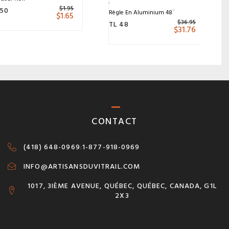
$
1.95
 50
Règle En Aluminium 48¨
$
1.65
$
36.95
TL 48
$
31.76
CONTACT
(418) 648-0969
:
1-877-918-0969
INFO@ARTISANSDUVITRAIL.COM
1017, 3IÈME AVENUE, QUÉBEC, QUÉBEC, CANADA, G1L
2X3