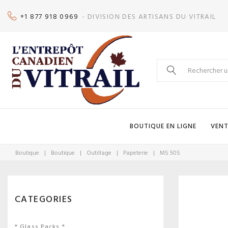
Skip
+1 877 918 0969
- DIVISION DES ARTISANS DU VITRAIL
to
content
Search
for:
BOUTIQUE EN LIGNE
VENT
Boutique
|
Boutique
|
Outillage
|
Papeterie
|
MS 50S
CATEGORIES
* Glass Packs *