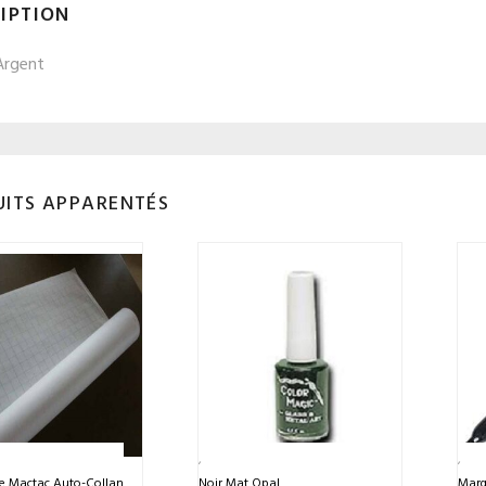
IPTION
Argent
ITS APPARENTÉS
e Mactac Auto-Collant
Noir Mat Opal
Marq