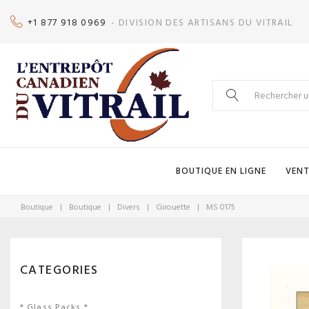
Skip
+1 877 918 0969
- DIVISION DES ARTISANS DU VITRAIL
to
content
Search
for:
BOUTIQUE EN LIGNE
VENT
Boutique
|
Boutique
|
Divers
|
Girouette
|
MS 0175
CATEGORIES
* Glass Packs *