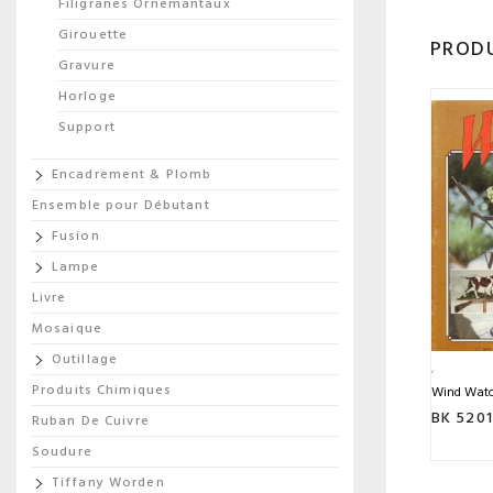
Filigranes Ornemantaux
Girouette
PRODU
Gravure
Horloge
Support
Encadrement & Plomb
Ensemble pour Débutant
Fusion
Lampe
Livre
Mosaique
Outillage
Produits Chimiques
Wind Watc
BK 5201
Ruban De Cuivre
Soudure
Tiffany Worden