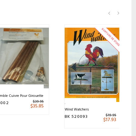
RUPTURE DE STOCK
mble Cuivre Pour Girouette
$
39.95
 002
$
35.85
Wind Watchers
$
19.95
BK 520093
$
17.93