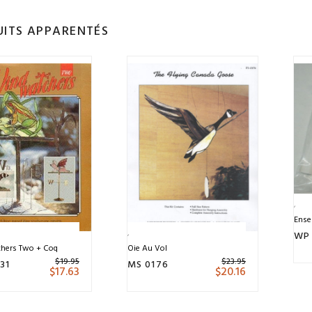
ITS APPARENTÉS
Ense
WP
Oie Au Vol
hers Two + Coq
$
23.95
$
19.95
MS 0176
31
$
20.16
$
17.63