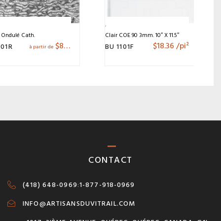
r Ondulé Cath.
Clair COE 90 3mm. 10″ X 11.5″
$
8.95
$
18.36
/pi²
01R
BU 1101F
à partir de
CONTACT
(418) 648-0969
:
1-877-918-0969
INFO@ARTISANSDUVITRAIL.COM