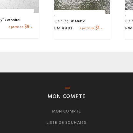
dy¨ Cathedral
Clair English Muffle
Clai
$
9.01
$
12.73
EM 4901
PW 
à partir de
à partir de
MON COMPTE
MON COMPTE
LISTE DE SOUHAITS