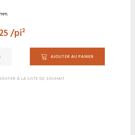
3mm.
.25
/pi²
ité
AJOUTER AU PANIER
JOUTER À LA LISTE DE SOUHAIT