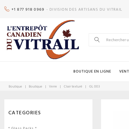
Skip
+1 877 918 0969
- DIVISION DES ARTISANS DU VITRAIL
to
content
Search
for:
BOUTIQUE EN LIGNE
VENT
Boutique
|
Boutique
|
Verre
|
Clair texturé
|
GL 003
CATEGORIES
* Glass Packs *