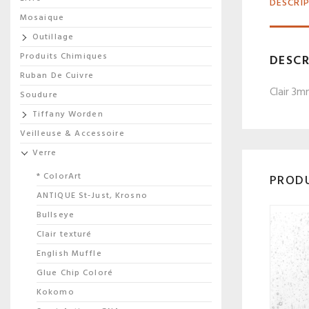
DESCRI
Mosaique
Outillage
Produits Chimiques
DESCR
Ruban De Cuivre
Clair 3m
Soudure
Tiffany Worden
Veilleuse & Accessoire
Verre
* ColorArt
PRODU
ANTIQUE St-Just, Krosno
Bullseye
Clair texturé
English Muffle
Glue Chip Coloré
Kokomo