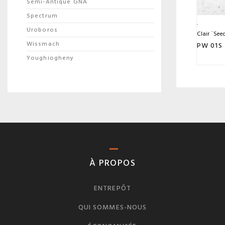
Semi-Antique GNA
Spectrum
Uroboros
Clair ¨See
Wissmach
PW 01S
Youghiogheny
À PROPOS
ENTREPÔT
QUI SOMMES-NOUS