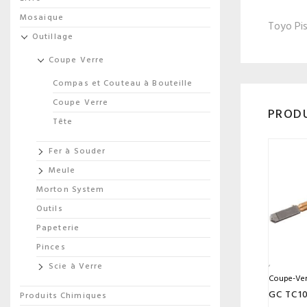
Mosaique
Toyo Pis
Outillage
Coupe Verre
Compas et Couteau à Bouteille
Coupe Verre
PRODU
Tête
Fer à Souder
Meule
Morton System
Outils
Papeterie
Pinces
Scie à Verre
Coupe-Ver
GC TC1
Produits Chimiques