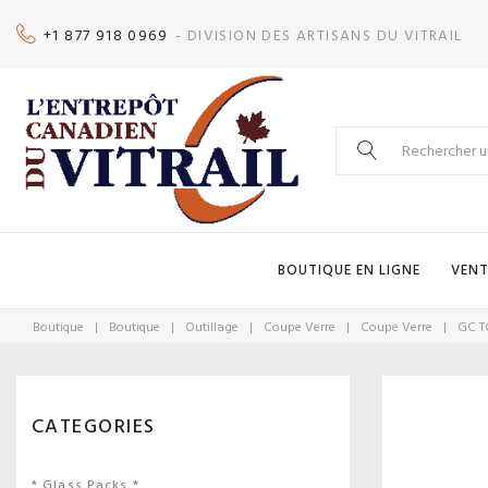
Skip
+1 877 918 0969
- DIVISION DES ARTISANS DU VITRAIL
to
content
Search
for:
BOUTIQUE EN LIGNE
VENT
Boutique
|
Boutique
|
Outillage
|
Coupe Verre
|
Coupe Verre
|
GC T
CATEGORIES
* Glass Packs *