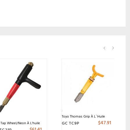
Toyo Thomas Grip À L`huile
$
47.91
GC TC9P
 Tap Wheel/Neon À L’huile
$
61.41
TC21P