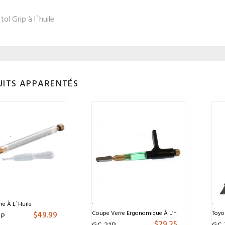
tol Grip à l`huile
ITS APPARENTÉS
re À L`huile
$
49.99
Coupe Verre Ergonomique À L’huile Avec Appuie
Toyo
0P
$
29.25
GC 21P
GC 