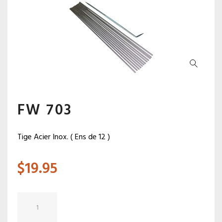
FW 703
Tige Acier Inox. ( Ens de 12 )
$
19.95
quantité
de