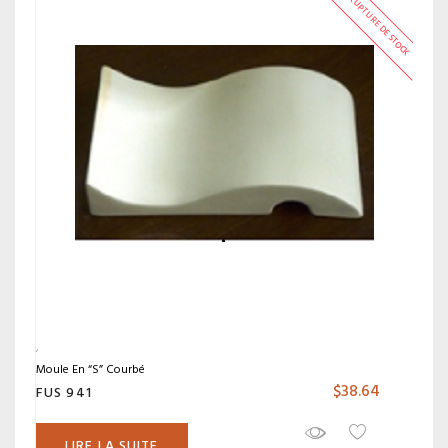
RUPTURE DE STOCK
Moule En “S” Courbé
$
38.64
FUS 941
LIRE LA SUITE