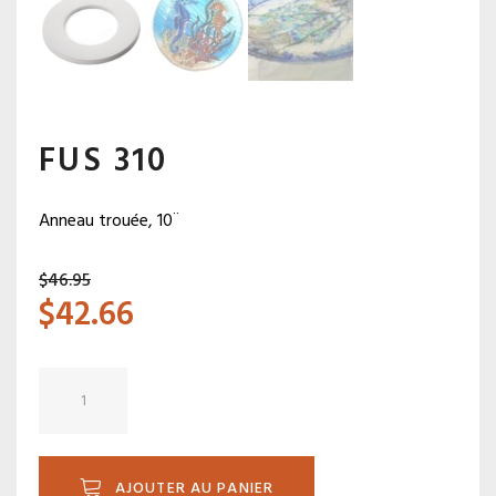
FUS 310
Anneau trouée, 10¨
$
46.95
$
42.66
quantité
de
FUS
310
AJOUTER AU PANIER