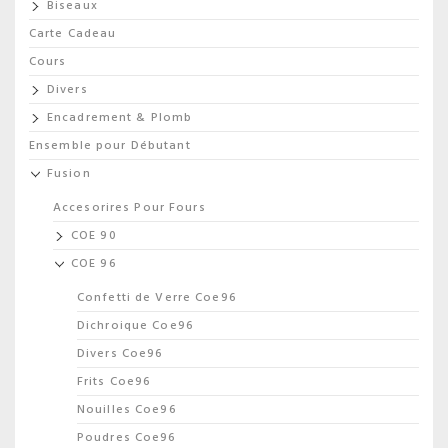
Biseaux
Carte Cadeau
Cours
Divers
Encadrement & Plomb
Ensemble pour Débutant
Fusion
Accesorires Pour Fours
COE 90
COE 96
Confetti de Verre Coe96
Dichroique Coe96
Divers Coe96
Frits Coe96
Nouilles Coe96
Poudres Coe96