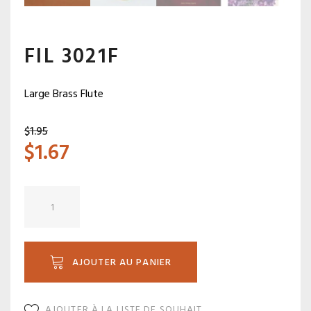
FIL 3021F
Large Brass Flute
$
1.95
$
1.67
quantité
de
FIL
3021F
AJOUTER AU PANIER
AJOUTER À LA LISTE DE SOUHAIT